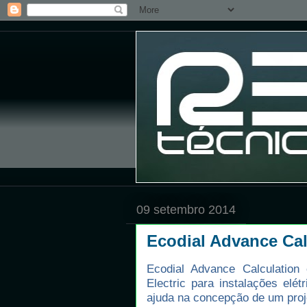
09 setembro 2014
Ecodial Advance Cal
Ecodial Advance Calculation
Electric para instalações elé
ajuda na concepção de um pro