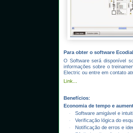
Para obter o software Ecodia
O Software será disponível s
informações sobre o treiname
Electric ou entre em contato a
Link...
Benefícios:
Economia de tempo e aument
Software amigável e intuit
·
Verificação lógica do esq
·
Notificação de erros e ide
·