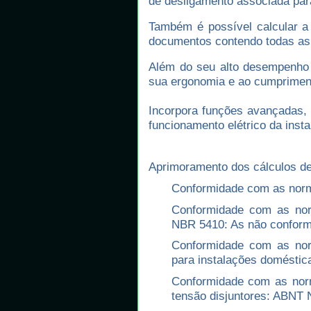
de desligamento associada para
Também é possível calcular a
documentos contendo todas as 
Além do seu alto desempenho t
sua ergonomia e ao cumprimen
Incorpora funções avançadas, t
funcionamento elétrico da insta
Aprimoramento dos cálculos d
Conformidade com as norm
Conformidade com as nor
NBR 5410: As não conform
Conformidade com as norm
para instalações domésti
Conformidade com as nor
tensão disjuntores: ABNT