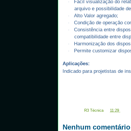
Fácil visualização do rel
·
arquivo e possibilidade d
Alto Valor agregado;
·
Condição de operação com
·
Consistência entre dispo
·
compatibilidade entre disp
Harmonização dos disposi
·
Permite customizar dispos
·
Aplicações:
Indicado para projetistas de in
Postado por
R3 Técnica
às
11:29
Nenhum comentário 