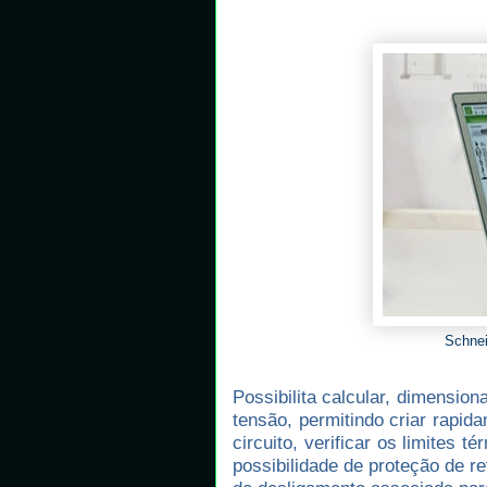
Schnei
Possibilita calcular, dimension
tensão, permitindo criar rapid
circuito, verificar os limites 
possibilidade de proteção de 